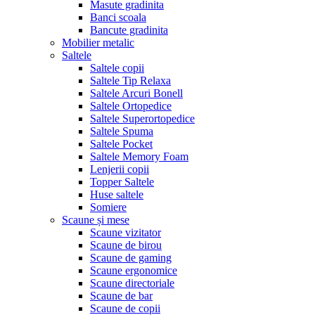
Masute gradinita
Banci scoala
Bancute gradinita
Mobilier metalic
Saltele
Saltele copii
Saltele Tip Relaxa
Saltele Arcuri Bonell
Saltele Ortopedice
Saltele Superortopedice
Saltele Spuma
Saltele Pocket
Saltele Memory Foam
Lenjerii copii
Topper Saltele
Huse saltele
Somiere
Scaune și mese
Scaune vizitator
Scaune de birou
Scaune de gaming
Scaune ergonomice
Scaune directoriale
Scaune de bar
Scaune de copii