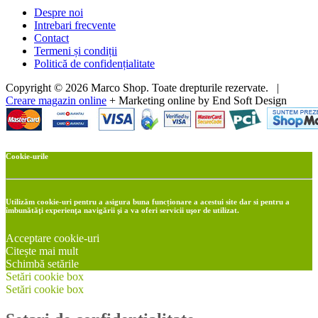
Despre noi
Intrebari frecvente
Contact
Termeni și condiții
Politică de confidențialitate
Copyright © 2026 Marco Shop. Toate drepturile rezervate. |
Creare magazin online
+ Marketing online by End Soft Design
Cookie-urile
Utilizăm cookie-uri pentru a asigura buna funcționare a acestui site dar si pentru a
îmbunătăţi experienţa navigării şi a va oferi servicii uşor de utilizat.
Acceptare cookie-uri
Citește mai mult
Schimbă setările
Setări cookie box
Setări cookie box