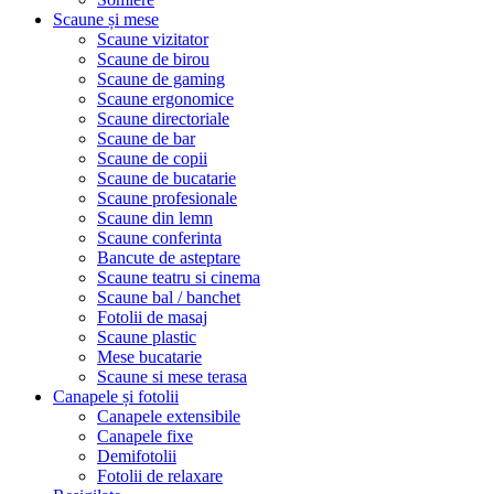
Scaune și mese
Scaune vizitator
Scaune de birou
Scaune de gaming
Scaune ergonomice
Scaune directoriale
Scaune de bar
Scaune de copii
Scaune de bucatarie
Scaune profesionale
Scaune din lemn
Scaune conferinta
Bancute de asteptare
Scaune teatru si cinema
Scaune bal / banchet
Fotolii de masaj
Scaune plastic
Mese bucatarie
Scaune si mese terasa
Canapele și fotolii
Canapele extensibile
Canapele fixe
Demifotolii
Fotolii de relaxare