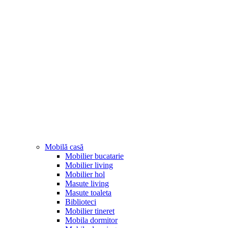
Mobilă casă
Mobilier bucatarie
Mobilier living
Mobilier hol
Masute living
Masute toaleta
Biblioteci
Mobilier tineret
Mobila dormitor