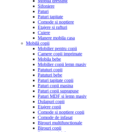
Mobila dressing
Sifoniere
Paturi
Paturi tapitate
Comode si noptiere
Etajere si rafturi
Cuiere
Manere mobila casa
Mobilă copii
Mobilier pentru copii
Camere copii imprimate
Mobila bebe
Mobilier copii lemn masiv
Patuturi copii
Patuturi bebe
Paturi tapitate copii
Paturi copii masina
Paturi copii suprapuse
Paturi MDF si lemn masiv
Dulapuri copii
Etajere copii
Comode si noptiere copii
Comode de infasat
Birouri multifunctionale
Birouri copii