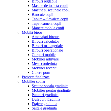
Birouri reglabile
Masute de toaleta copii
Masute si scaunele copii
Bancute copii
Tablite – Sevalete copii
Tapet camera copii
Manere mobila copii
Mobilă birou
Amenajari birouri
Birouri calculator
Birouri manageriale
Birouri operationale
Corpuri mobile
Mobilier arhivare
Mese conferinta
Mobilier receptii
Cuiere pom
Proiecte finalizate
Mobilier școlar
Scaune scoala gradinita
Mobilier pentru gradinite
Patuturi gradinita
Dulapuri gradinita
Etajere gradinita
Saltele gradinita