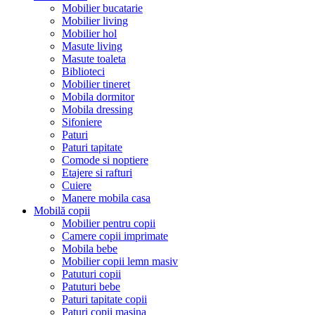
Mobilier bucatarie
Mobilier living
Mobilier hol
Masute living
Masute toaleta
Biblioteci
Mobilier tineret
Mobila dormitor
Mobila dressing
Sifoniere
Paturi
Paturi tapitate
Comode si noptiere
Etajere si rafturi
Cuiere
Manere mobila casa
Mobilă copii
Mobilier pentru copii
Camere copii imprimate
Mobila bebe
Mobilier copii lemn masiv
Patuturi copii
Patuturi bebe
Paturi tapitate copii
Paturi copii masina