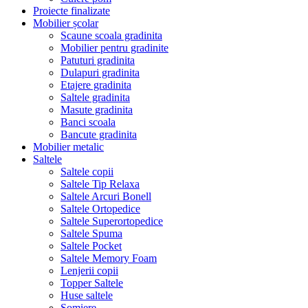
Proiecte finalizate
Mobilier școlar
Scaune scoala gradinita
Mobilier pentru gradinite
Patuturi gradinita
Dulapuri gradinita
Etajere gradinita
Saltele gradinita
Masute gradinita
Banci scoala
Bancute gradinita
Mobilier metalic
Saltele
Saltele copii
Saltele Tip Relaxa
Saltele Arcuri Bonell
Saltele Ortopedice
Saltele Superortopedice
Saltele Spuma
Saltele Pocket
Saltele Memory Foam
Lenjerii copii
Topper Saltele
Huse saltele
Somiere