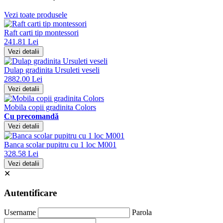
Vezi toate produsele
Raft carti tip montessori
241.81 Lei
Vezi detalii
Dulap gradinita Ursuleti veseli
2882.00 Lei
Vezi detalii
Mobila copii gradinita Colors
Cu precomandă
Vezi detalii
Banca scolar pupitru cu 1 loc M001
328.58 Lei
Vezi detalii
✕
Autentificare
Username
Parola