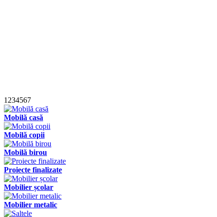
1
2
3
4
5
6
7
Mobilă casă
Mobilă copii
Mobilă birou
Proiecte finalizate
Mobilier școlar
Mobilier metalic