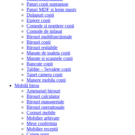
Paturi copii suprapuse
Paturi MDF si lemn masiv
Dulapuri copii
Etajere copii
Comode si noptiere copii
Comode de infasat
Birouri multifunctionale
Birouri copii
Birouri reglabile
Masute de toaleta copii
Masute si scaunele copii
Bancute copii
Tablite – Sevalete copii
Tapet camera copii
Manere mobila copii
Mobilă birou
Amenajari birouri
Birouri calculator
Birouri manageriale
Birouri operationale
Corpuri mobile
Mobilier arhivare
Mese conferinta
Mobilier receptii
Cuiere pom