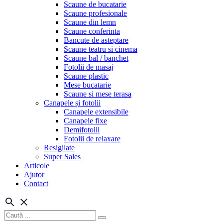
Scaune de bucatarie
Scaune profesionale
Scaune din lemn
Scaune conferinta
Bancute de asteptare
Scaune teatru si cinema
Scaune bal / banchet
Fotolii de masaj
Scaune plastic
Mese bucatarie
Scaune si mese terasa
Canapele și fotolii
Canapele extensibile
Canapele fixe
Demifotolii
Fotolii de relaxare
Resigilate
Super Sales
Articole
Ajutor
Contact