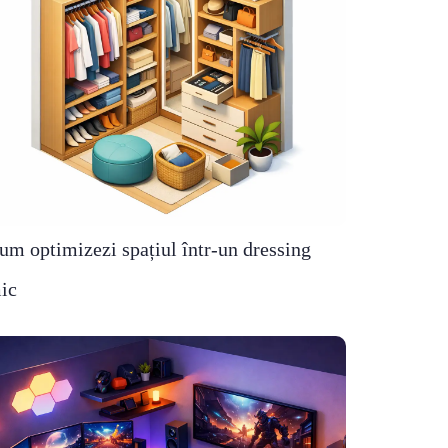
um optimizezi spațiul într-un dressing
ic