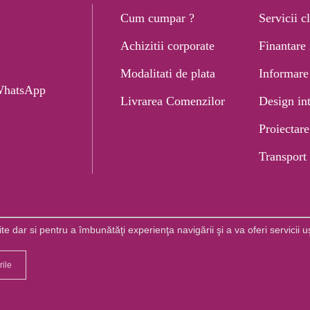
Cum cumpar ?
Servicii cl
Achizitii corporate
Finantare 
Modalitati de plata
Informare 
hatsApp
Livrarea Comenzilor
Design int
Proiectare
Transport
Montaj
 dar si pentru a îmbunătăţi experienţa navigării şi a va oferi servicii uş
ile
op. Toate drepturile rezervate. |
Creare magazin online
+ Marketing