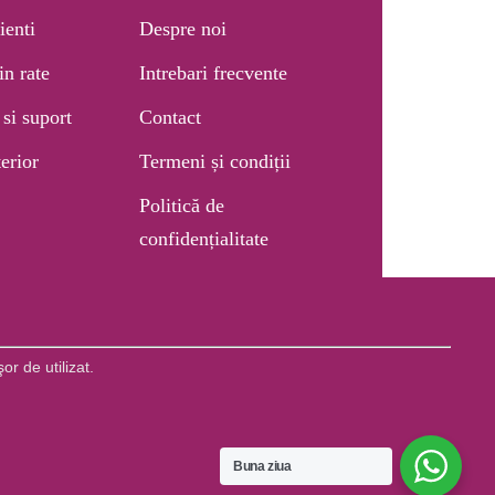
ienti
Despre noi
in rate
Intrebari frecvente
si suport
Contact
erior
Termeni și condiții
Politică de
confidențialitate
or de utilizat.
 online by End Soft Design
Buna ziua