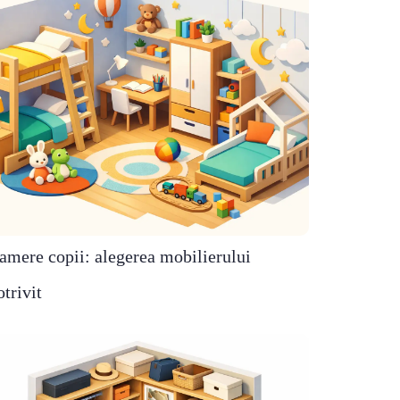
amere copii: alegerea mobilierului
otrivit