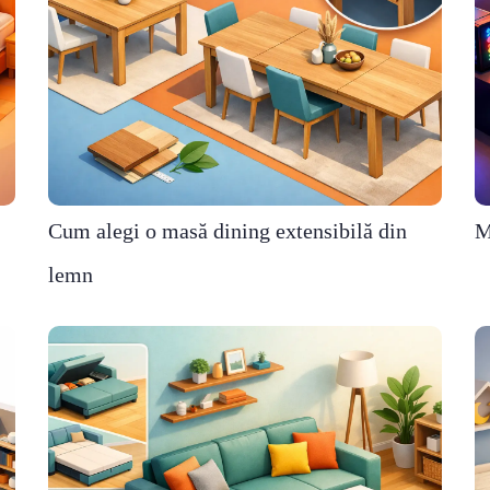
Cum alegi o masă dining extensibilă din
M
lemn